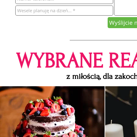
Wyślijcie 
WYBRANE REA
z miłością, dla zako