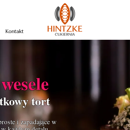
Kontakt
e
wesele
tkowy tort
roste i zapadające w
 w każdym detalu,