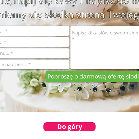
e, napij się kawy i napisz do
miemy się słodką stroną Twojeg
Poproszę o darmową ofertę słodk
Do góry