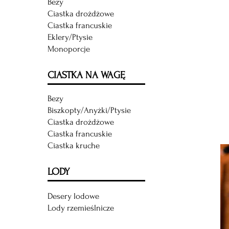
Bezy
Ciastka drożdżowe
Ciastka francuskie
Eklery/Ptysie
Monoporcje
CIASTKA NA WAGĘ
Bezy
Biszkopty/Anyżki/
Ptysie
Ciastka drożdżowe
Ciastka francuskie
Ciastka kruche
LODY
Desery lodowe
Lody rzemieślnicze