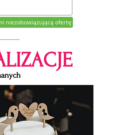
mi niezobowiązującą ofertę
LIZACJE
chanych