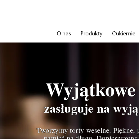
O nas
Produkty
Cukiernie
Wyjątkow
zasługuje na wyją
Tworzymy torty weselne. Piękne, p
pamięć na długo. Dopieszczone