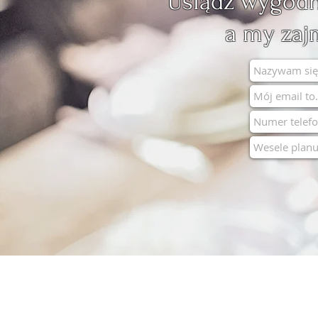
Usiądź wygodni
a my zaj
SPRAWDŹ
WARUNKI