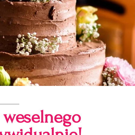
u weselnego
ywidualnie!