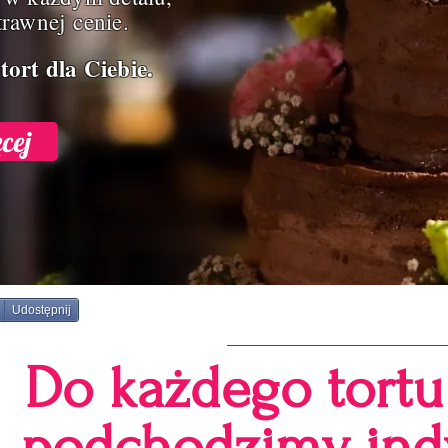
rawnej cenie.
tort dla Ciebie.
cej
Udostępnij
Do każdego tort
podchodzimy ind