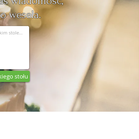
 nas wiadomość,
o wesela.
iego stołu