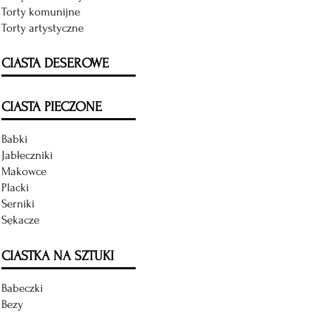
i
oraz
Torty komunijne
chrupiące
warstwą
Torty artystyczne
na
delikatn
wierzchu,
lukru.
z
CIASTA DESEROWE
dodatkiem
dżemu
Rurka z kremem
wieloowocowego
Słodkie
z
i
CIASTA PIECZONE
polskich
chrupiące
owoców,
z
wykończone
wierzchu
Babki
słodkim
ciastko
lukrem
Jabłeczniki
z
nadającym
tradycyjnego
Makowce
ciastku
ciasta
Placki
delikatny,
francuskiego,
słodki
nadziane
Serniki
posmak.
delikatnych
Sękacze
kremem
budyniowym.
CIASTKA NA SZTUKI
Babeczki
Bezy